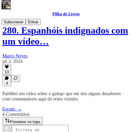
Pilha de Livros
Subscrever
Entrar
280. Espanhóis indignados com
um vídeo…
Marco Neves
jul 3, 2024
13
4
Partilhei um vídeo sobre o galego que me deu alguns dissabores
com comentadores aqui do reino vizinho.
Escute. →
4 Comentários
Primeiros no topo