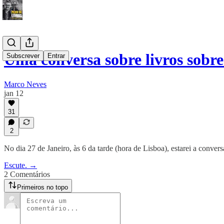
Uma conversa sobre livros sobre
Subscrever
Entrar
Marco Neves
jan 12
31
2
No dia 27 de Janeiro, às 6 da tarde (hora de Lisboa), estarei a convers
Escute. →
2 Comentários
Primeiros no topo