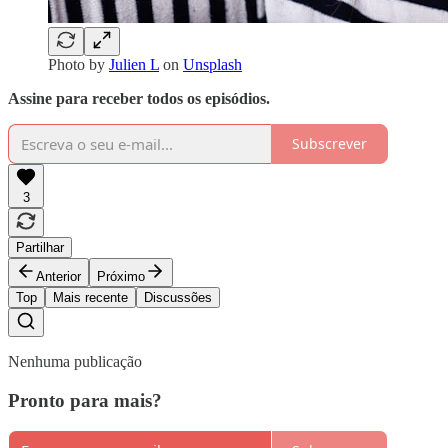
Photo by
Julien L
on
Unsplash
Assine para receber todos os episódios.
Subscrever
3
Partilhar
Anterior
Próximo
Top
Mais recente
Discussões
Nenhuma publicação
Pronto para mais?