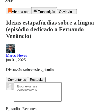
-9:06
Abrir na app
Transcrição
Ouvir via...
Ideias estapafúrdias sobre a língua
(episódio dedicado a Fernando
Venâncio)
Marco Neves
jun 01, 2025
Discussão sobre este episódio
Comentários
Restacks
Episódios Recentes