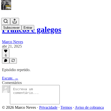
Francos e galegos
Subscrever
Entrar
Marco Neves
abr 21, 2025
6
Episódio repetido.
Escute. →
Comentários
© 2026 Marco Neves
·
Privacidade
∙
Termos
∙
Aviso de cobrança