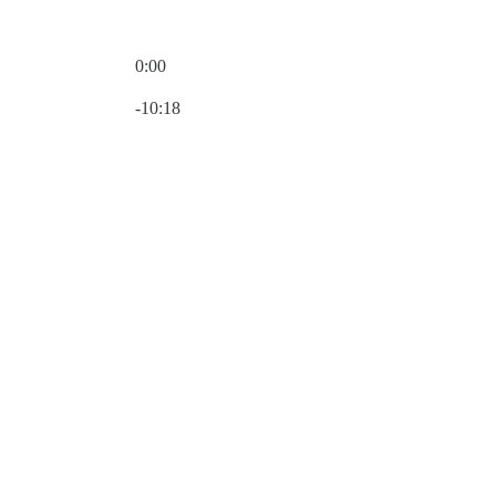
0:00
Hora atual: 0:00 / Tempo total: -10:18
-10:18