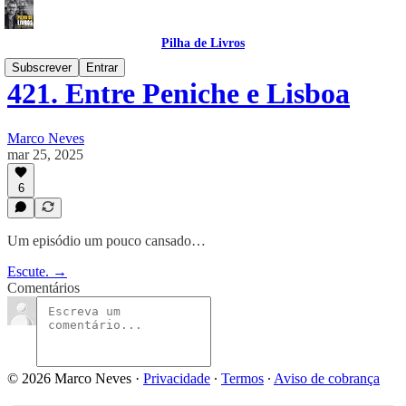
Pilha de Livros
Subscrever
Entrar
421. Entre Peniche e Lisboa
Marco Neves
mar 25, 2025
6
Um episódio um pouco cansado…
Escute. →
Comentários
© 2026 Marco Neves
·
Privacidade
∙
Termos
∙
Aviso de cobrança