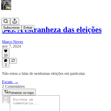
345. A estranheza das eleições
Subscrever
Entrar
Marco Neves
nov 7, 2024
10
2
Não estou a falar de nenhumas eleições em particular.
Escute. →
2 Comentários
Primeiros no topo