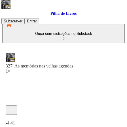
Pilha de Livros
Subscrever
Entrar
Ouça sem distrações no Substack
327. As memórias nas velhas agendas
1×
Hora atual: 0:00 / Tempo total: -4:41
-4:41