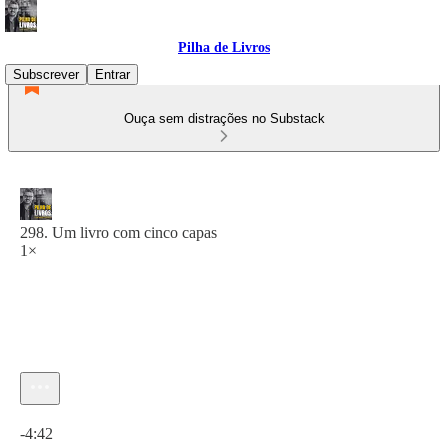
Pilha de Livros
Subscrever
Entrar
Ouça sem distrações no Substack
298. Um livro com cinco capas
1×
Hora atual: 0:00 / Tempo total: -4:42
-4:42