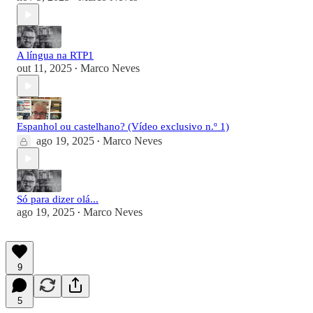
A língua na RTP1
out 11, 2025
Marco Neves
•
Espanhol ou castelhano? (Vídeo exclusivo n.º 1)
ago 19, 2025
Marco Neves
•
Só para dizer olá...
ago 19, 2025
Marco Neves
•
9
5