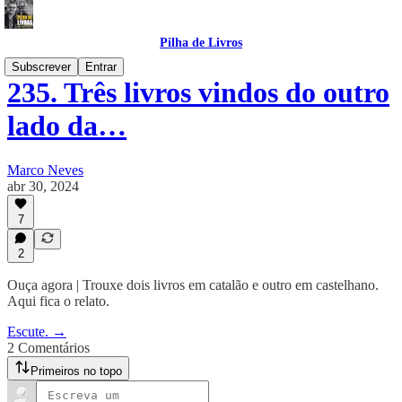
Pilha de Livros
Subscrever
Entrar
235. Três livros vindos do outro
lado da…
Marco Neves
abr 30, 2024
7
2
Ouça agora | Trouxe dois livros em catalão e outro em castelhano.
Aqui fica o relato.
Escute. →
2 Comentários
Primeiros no topo