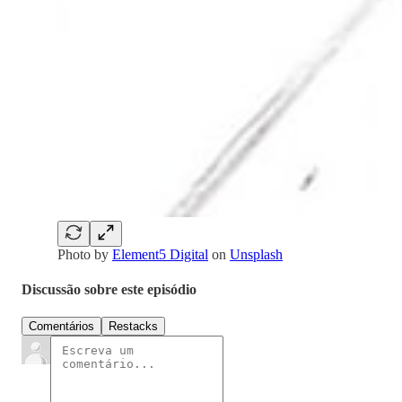
Photo by
Element5 Digital
on
Unsplash
Discussão sobre este episódio
Comentários
Restacks