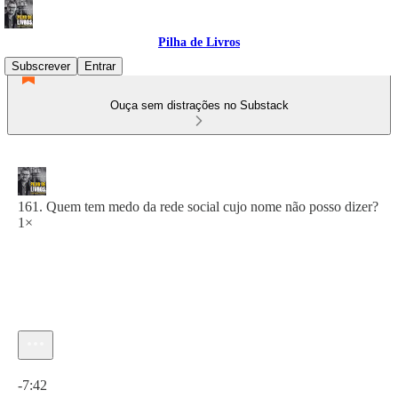
Pilha de Livros
Subscrever
Entrar
Ouça sem distrações no Substack
161. Quem tem medo da rede social cujo nome não posso dizer?
1×
Hora atual: 0:00 / Tempo total: -7:42
-7:42