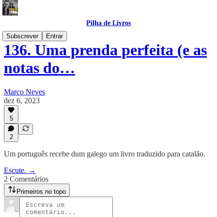
Pilha de Livros
Subscrever
Entrar
136. Uma prenda perfeita (e as
notas do…
Marco Neves
dez 6, 2023
5
2
Um português recebe dum galego um livro traduzido para catalão.
Escute. →
2 Comentários
Primeiros no topo