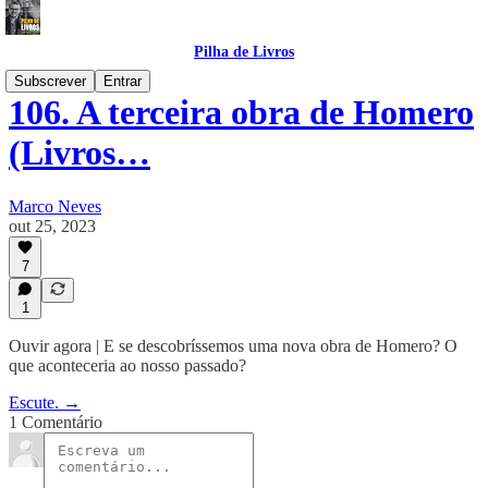
Pilha de Livros
Subscrever
Entrar
106. A terceira obra de Homero
(Livros…
Marco Neves
out 25, 2023
7
1
Ouvir agora | E se descobríssemos uma nova obra de Homero? O
que aconteceria ao nosso passado?
Escute. →
1 Comentário